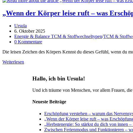
„Wenn der Körper leise ruft – was Erschöp
Beitrags-
Ursula
Autor:
Beitrag
6. Oktober 2025
veröffentlicht:
Beitrags-
Energie & Balance TCM & Stoffwechseltypen
/
TCM & Stoffwe
Kategorie:
Beitrags-
0 Kommentare
Kommentare:
Die leisen Zeichen des Körpers Kennst du dieses Gefühl, wenn du mo
„Wenn
Weiterlesen
der
Körper
leise
Hallo, ich bin Ursula!
ruft
–
Und ich träume von Menschen, vor allem Frauen, die m
was
Erschöpfung
Neueste Beiträge
uns
wirklich
Erschöpfung verstehen – warum das Nervensyste
sagen
„Wenn der Körper leise ruft – was Erschöpfung
will“
„Herbstenergie: So stärkst du dich von innen –
Zwischen Ferienmodus und Funktionieren – wo