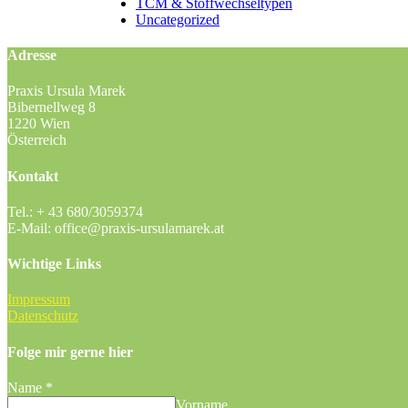
TCM & Stoffwechseltypen
Uncategorized
Adresse
Praxis Ursula Marek
Bibernellweg 8
1220 Wien
Österreich
Kontakt
Tel.:
+ 43 680/3059374
E-Mail:
office@praxis-ursulamarek.at
Wichtige Links
Impressum
Datenschutz
Folge mir gerne hier
Name
*
Vorname