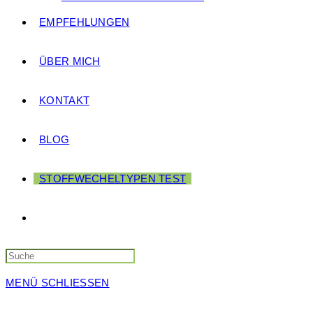
EMPFEHLUNGEN
ÜBER MICH
KONTAKT
BLOG
STOFFWECHELTYPEN TEST
Search
this
website
MENÜ
SCHLIESSEN