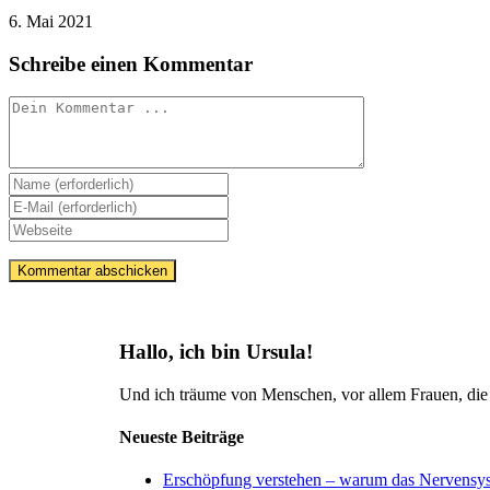
6. Mai 2021
Schreibe einen Kommentar
Kommentieren
Gib
deinen
Gib
Namen
deine
Gib
oder
E-
deine
Benutzernamen
Mail-
Website-
zum
Adresse
URL
Kommentieren
zum
ein
ein
Kommentieren
(optional)
ein
Hallo, ich bin Ursula!
Und ich träume von Menschen, vor allem Frauen, die m
Neueste Beiträge
Erschöpfung verstehen – warum das Nervensyste