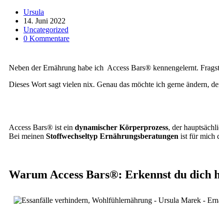
Beitrags-
Ursula
Autor:
Beitrag
14. Juni 2022
veröffentlicht:
Beitrags-
Uncategorized
Kategorie:
Beitrags-
0 Kommentare
Kommentare:
Neben der Ernährung habe ich Access Bars® kennengelernt. Fragst d
Dieses Wort sagt vielen nix. Genau das möchte ich gerne ändern, de
Access Bars® ist ein
dynamischer Körperprozess
, der hauptsäch
Bei meinen
Stoffwechseltyp Ernährungsberatungen
ist für mi
Warum Access Bars®: Erkennst du dich h