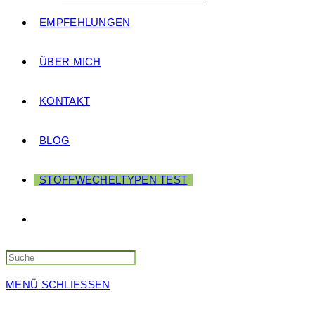
EMPFEHLUNGEN
ÜBER MICH
KONTAKT
BLOG
STOFFWECHELTYPEN TEST
Search
this
website
MENÜ
SCHLIESSEN